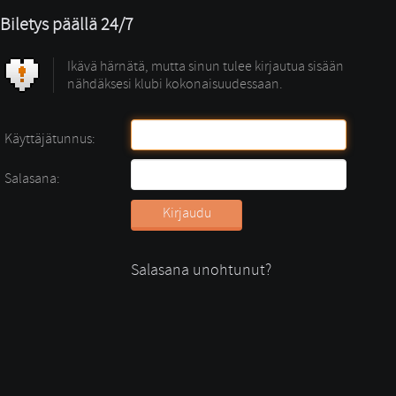
Biletys päällä 24/7
Ikävä härnätä, mutta sinun tulee kirjautua sisään
nähdäksesi klubi kokonaisuudessaan.
Käyttäjätunnus:
Salasana:
Salasana unohtunut?