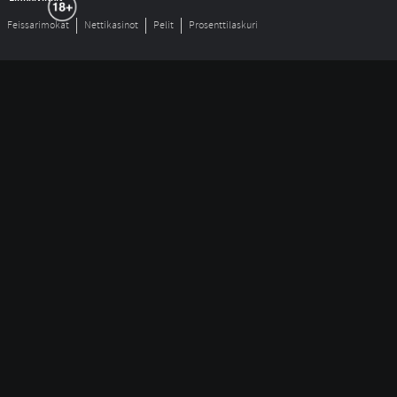
Feissarimokat
Nettikasinot
Pelit
Prosenttilaskuri