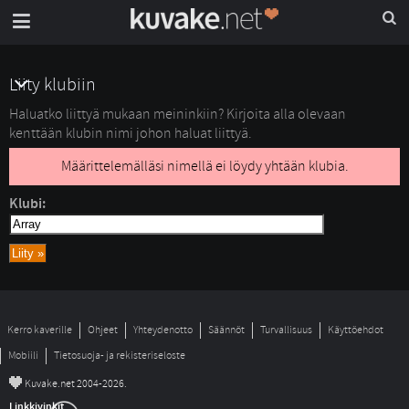
Liity klubiin
Haluatko liittyä mukaan meininkiin? Kirjoita alla olevaan 
kenttään klubin nimi johon haluat liittyä.
Määrittelemälläsi nimellä ei löydy yhtään klubia. 
Klubi:
Kerro kaverille
Ohjeet
Yhteydenotto
Säännöt
Turvallisuus
Käyttöehdot
Mobiili
Tietosuoja- ja rekisteriseloste
©
Kuvake.net 2004-2026.
Linkkivinkit