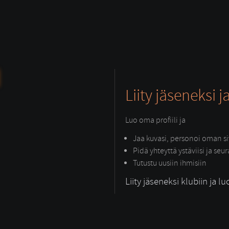
Liity jäseneksi j
Luo oma profiili ja
Jaa kuvasi, personoi oman siv
Pidä yhteyttä ystäviisi ja seu
Tutustu uusiin ihmisiin
Liity jäseneksi klubiin ja lu