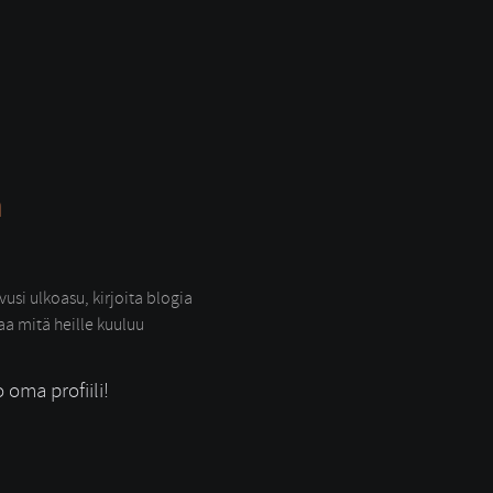
a
usi ulkoasu, kirjoita blogia
raa mitä heille kuuluu
o oma profiili!