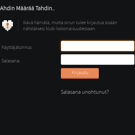
Ahdin Määrää Tahdin..
Ikävä härnätä, mutta sinun tulee kirjautua sisään
nähdäksesi klubi kokonaisuudessaan.
Käyttäjätunnus:
Salasana:
Salasana unohtunut?