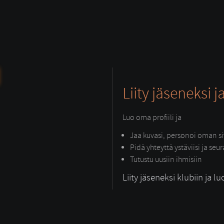
Liity jäseneksi j
Luo oma profiili ja
Jaa kuvasi, personoi oman siv
Pidä yhteyttä ystäviisi ja seu
Tutustu uusiin ihmisiin
Liity jäseneksi klubiin ja lu