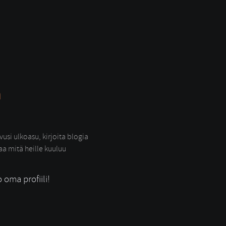
a
usi ulkoasu, kirjoita blogia
raa mitä heille kuuluu
o oma profiili!