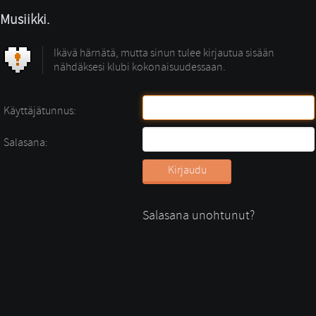
Musiikki.
Ikävä härnätä, mutta sinun tulee kirjautua sisään
nähdäksesi klubi kokonaisuudessaan.
Käyttäjätunnus:
Salasana:
Salasana unohtunut?