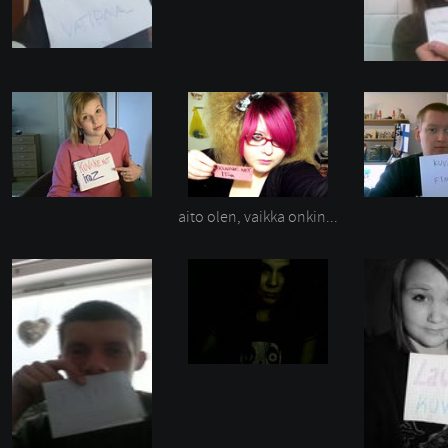
aito olen, vaikka onkin...