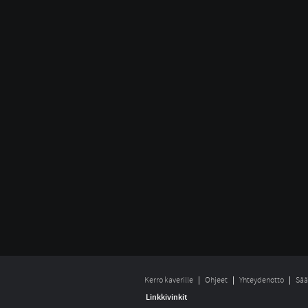
Kerro kaverille
Ohjeet
Yhteydenotto
Sää
Linkkivinkit