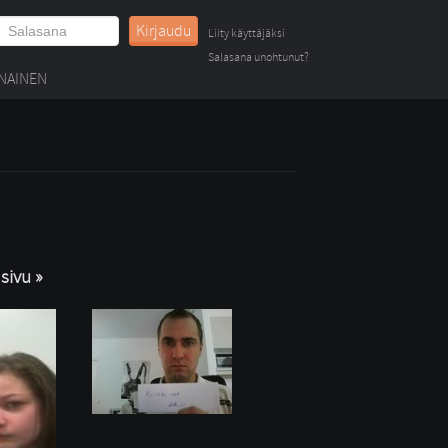
Kirjaudu
Liity käyttäjäksi
Salasana unohtunut?
NAINEN
sivu »