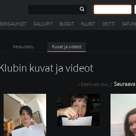
BONGAUKSET
GALLUPIT
BLOGIT
KLUBIT
DEITTI
SATUN
Keskustelu
Kuvat ja videot
Klubin kuvat ja videot
Seuraava 
« Edellinen sivu
| 