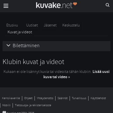
Etusivu
Uutiset
Jäsenet
Keskustelu
Kuvat ja videot
Bilettäminen
Klubin kuvat ja videot
Kukaan ei ole lisännyt kuvia tai videoita tähän klubiin.
Lisää uusi
kuva tai video »
Kerro kaverille
Ohjeet
Yhteydenotto
Säännöt
Turvallisuus
Käyttöehdot
Mobiili
Tietosuoja- ja rekisteriseloste