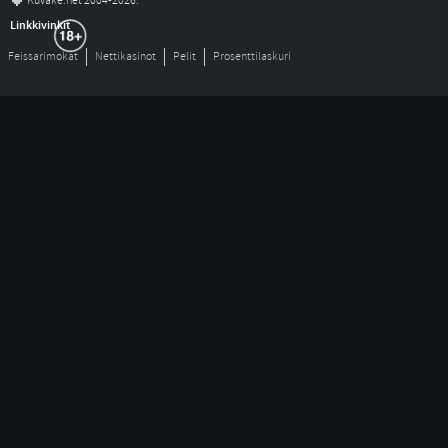
©
Kuvake.net 2004-2026.
Linkkivinkit
Feissarimokat
Nettikasinot
Pelit
Prosenttilaskuri