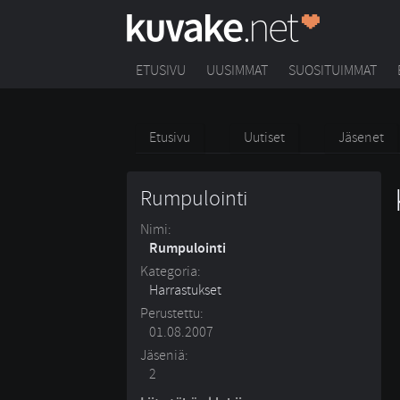
ETUSIVU
UUSIMMAT
SUOSITUIMMAT
Etusivu
Uutiset
Jäsenet
Rumpulointi
Nimi:
Rumpulointi
Kategoria:
Harrastukset
Perustettu:
01.08.2007
Jäseniä:
2