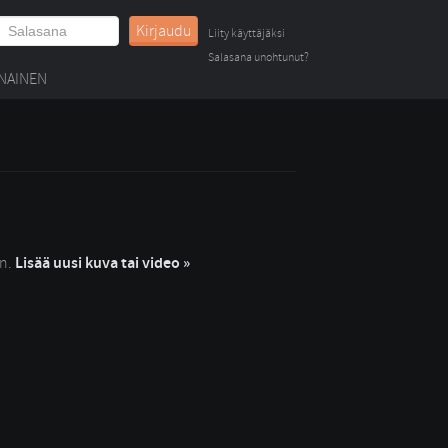
Kirjaudu
Liity käyttäjäksi
Salasana unohtunut?
NAINEN
in.
Lisää uusi kuva tai video »