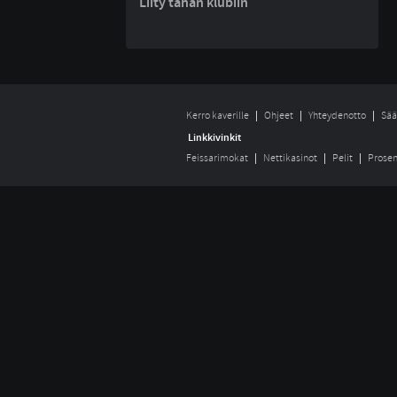
Liity tähän klubiin
Kerro kaverille
Ohjeet
Yhteydenotto
Sää
Linkkivinkit
Feissarimokat
Nettikasinot
Pelit
Prosen