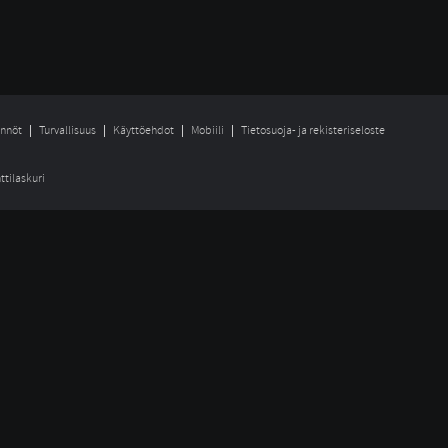
nnöt
Turvallisuus
Käyttöehdot
Mobiili
Tietosuoja- ja rekisteriseloste
ttilaskuri