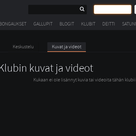
BONGAUKSET
GALLUPIT
BLOGIT
KLUBIT
DEITTI
SATUN
Keskustelu
Kuvat ja videot
Klubin kuvat ja videot
Kukaan ei ole lisännyt kuvia tai videoita tähän klubi