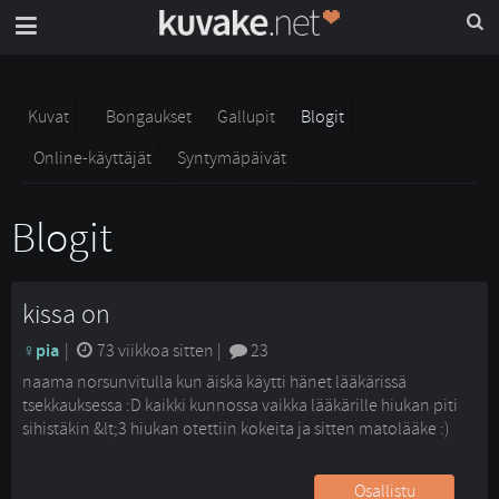
Kuvat
Bongaukset
Gallupit
Blogit
Online-käyttäjät
Syntymäpäivät
Blogit
kissa on
pia
| 
73 viikkoa sitten
| 
23
naama norsunvitulla kun äiskä käytti hänet lääkärissä
tsekkauksessa :D kaikki kunnossa vaikka lääkärille hiukan piti
sihistäkin &lt;3 hiukan otettiin kokeita ja sitten matolääke :)
lopuksi pari herkkunappulaa ja kotio ja nyt hän saa vihata 
meitä tän päivän :))
Osallistu