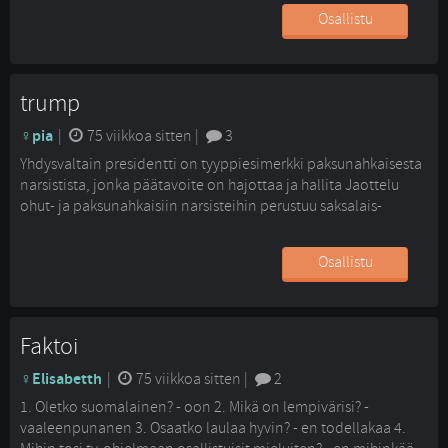
Osallistu
trump
pia
| 
75 viikkoa sitten
| 
3
Yhdysvaltain presidentti on tyyppiesimerkki paksunahkaisesta
narsistista, jonka päätavoite on hajottaa ja hallita Jaottelu
ohut- ja paksunahkaisiin narsisteihin perustuu saksalais-
brittiläisen psykoanalyytikon Herbert Rosenfeldin
tutkimuksiin. – Paksunahkaiselle narsistille on tyypillistä hajota
Osallistu
ja hallitse -toiminta, hän rakastaa valtaa, kohuja ja ristiriitojen
aiheuttamista Paksunahkainen narsisti myös kokee, että hän
on ylivoimaisen hyvä hoitamaan asiat. Tämä näkyy Viljamaan
mukaan...
Faktoi
Elisabetth
| 
75 viikkoa sitten
| 
2
1. Oletko suomalainen? - oon 2. Mikä on lempivärisi? -
vaaleenpunanen 3. Osaatko laulaa hyvin? - en todellakaa 4.