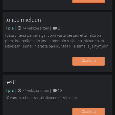
tulipa mieleen
pia
| 
74 viikkoa sitten
| 
2
tossa yhtenä päivänä gallupiin vastaillessani että mikä on
paras iskupaikka niin joskus ammoin sinkkuna jokirannassa
istuessani silmäilin erästä pariskuntaa sillä silmällä ja hymyilin
ja taisin pienessä kännissä vinkata silmääkin. siitä tää nuori
neiti suivaantui ja tuli iholle kiljumaan että ikinä ei ole kukaan
Osallistu
näin röyhkeästi yrittänyt hänen poikaystäväänsä iskeä että hän
itse on siinä vieressä, paasas vielä hetken asiasta ja sitte
totesin koko asian väärinkäsitykseksi ja sanoin etten...
testi
pia
| 
74 viikkoa sitten
| 
10
10 vuotta suhteessa tuli täyteen tässä kuussa.
Osallistu