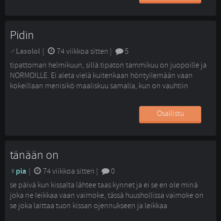
Pidin
Lasolol
| 
74 viikkoa sitten
| 
5
tipattoman helmikuun, sillä tipaton tammikuu on juopoille ja
NORMOILLE. Ei aleta vielä kuitenkaan höntyilemään vaan
kokeillaan menisikö maaliskuu samalla, kun on vauhtiin
päästy.
Osallistu
tänään on
pia
| 
74 viikkoa sitten
| 
0
se päivä kun kissalta lähtee taas kynnet ja ei se en ole minä
joka ne leikkaa vaan vaimoke, tässä huushollissa vaimoke on
se joka laittaa tuon kissan ojennukseen ja leikkaa
maximukselta kynnet :D mä laitoin jo silitys hanskan käteen ja