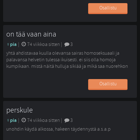
silittelen mein urosta jos sais kunnon kasan karvaa taas
Osallistu
saaliiksi. kynsien leikkuun jälkeen vois mennä kissan kanssa
hiukan ulos jos hänen karvaisuutensa vaan on halukas
astumaan ulos :D
on tää vaan aina
pia
| 
74 viikkoa sitten
| 
3
yhtä ahdistavaa kuulla olevansa sairas homoseksuaali ja
palavansa helvetin tulessa ikuisesti. ei siis olla homoja
kumpikaan. mistä näitä hulluja sikiää ja mikä saa nuorehkon
ihmisen menettään järkensä ja huuteleen tälläisiä julkisella
paikalla, luulis että pystyvät ostamaan sen liimansa/
Osallistu
tinnerinsä ja haistelevansa sitä omassa rauhassaan sen sijaan
että alkavat liima/ -tinneri päissään huuteleen ihmisille
törkeyksiä. ja sitten me oltiin törkeitä kun pussattiin julkisella
paikalla. en edes...
perskule
pia
| 
74 viikkoa sitten
| 
3
unohdin käydä alkossa, hakeen täydennystä a.s.a.p