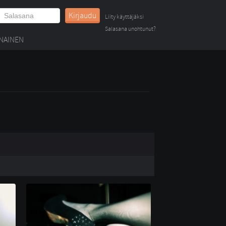
Kirjaudu
Liity käyttäjäksi
Salasana unohtunut?
NAINEN