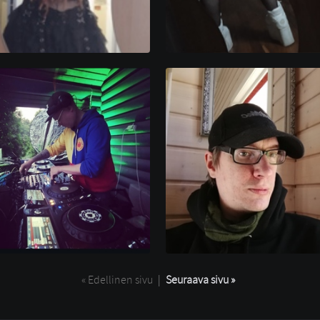
« Edellinen sivu
| 
Seuraava sivu »