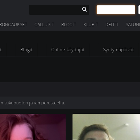
BONGAUKSET
GALLUPIT
BLOGIT
KLUBIT
DEITTI
SATUN
t
Blogit
Online-käyttäjät
Syntymäpäivät
n sukupuolen ja iän perusteella. 