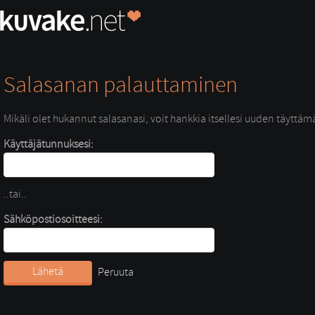
Salasanan palauttaminen
Mikäli olet hukannut salasanasi, voit hankkia itsellesi uuden täyttäm
Käyttäjätunnuksesi:
..tai.. 
Sähköpostiosoitteesi:
Lähetä
Peruuta