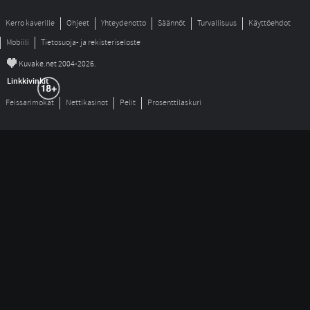
Kerro kaverille
Ohjeet
Yhteydenotto
Säännöt
Turvallisuus
Käyttöehdot
Mobiili
Tietosuoja- ja rekisteriseloste
©
Kuvake.net 2004-2026.
Linkkivinkit
Feissarimokat
Nettikasinot
Pelit
Prosenttilaskuri