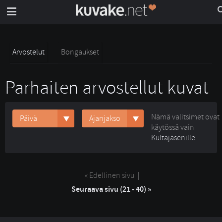
Arvostelut
Bongaukset
Parhaiten arvostellut kuvat
Nämä valitsimet ovat
Päivä
Ajanjakso
käytössä vain
Kultajäsenille
.
« Edellinen sivu
| 
Seuraava sivu (21 - 40) »