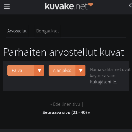
Arvostelut
Bongaukset
Parhaiten arvostellut kuvat
Nämä valitsimet ovat
Päivä
Ajanjakso
käytössä vain
Kultajäsenille
.
« Edellinen sivu
| 
Seuraava sivu (21 - 40) »