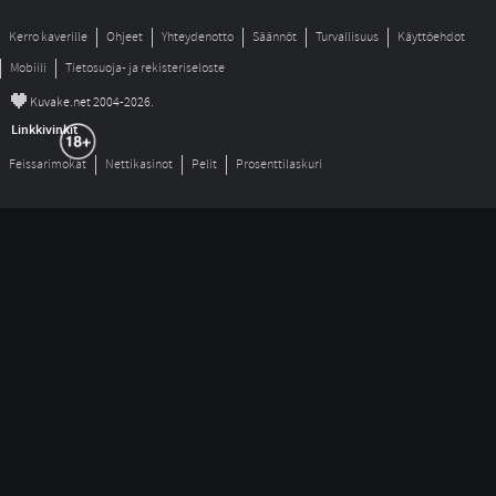
Kerro kaverille
Ohjeet
Yhteydenotto
Säännöt
Turvallisuus
Käyttöehdot
Mobiili
Tietosuoja- ja rekisteriseloste
©
Kuvake.net 2004-2026.
Linkkivinkit
Feissarimokat
Nettikasinot
Pelit
Prosenttilaskuri