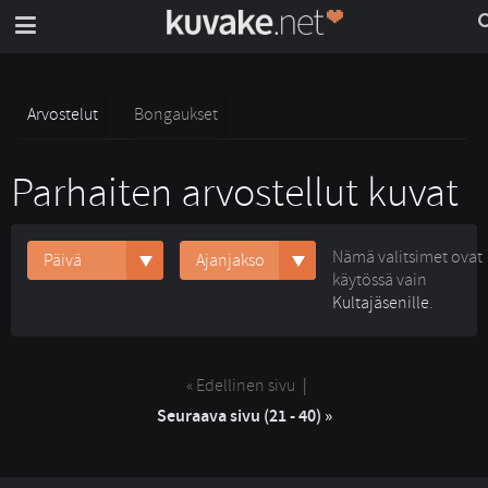
Arvostelut
Bongaukset
Parhaiten arvostellut kuvat
Nämä valitsimet ovat
Päivä
Ajanjakso
käytössä vain
Kultajäsenille
.
« Edellinen sivu
| 
Seuraava sivu (21 - 40) »