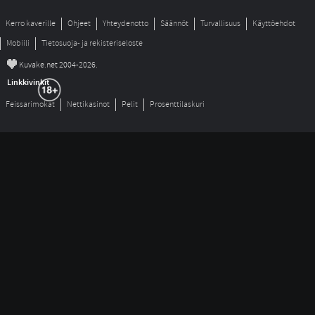
Kerro kaverille
Ohjeet
Yhteydenotto
Säännöt
Turvallisuus
Käyttöehdot
Mobiili
Tietosuoja- ja rekisteriseloste
©
Kuvake.net 2004-2026.
Linkkivinkit
Feissarimokat
Nettikasinot
Pelit
Prosenttilaskuri