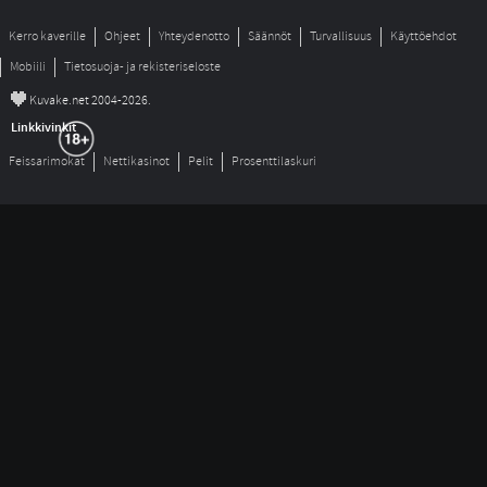
Kerro kaverille
Ohjeet
Yhteydenotto
Säännöt
Turvallisuus
Käyttöehdot
Mobiili
Tietosuoja- ja rekisteriseloste
©
Kuvake.net 2004-2026.
Linkkivinkit
Feissarimokat
Nettikasinot
Pelit
Prosenttilaskuri