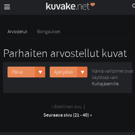
Arvostelut
Bongaukset
Parhaiten arvostellut kuvat
Nämä valitsimet ovat
Päivä
Ajanjakso
käytössä vain
Kultajäsenille
.
« Edellinen sivu
| 
Seuraava sivu (21 - 40) »