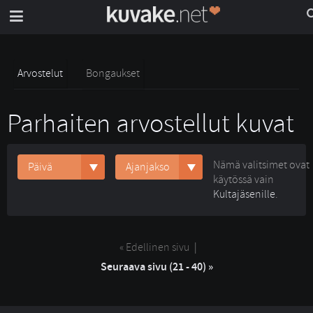
Arvostelut
Bongaukset
Parhaiten arvostellut kuvat
Nämä valitsimet ovat
Päivä
Ajanjakso
käytössä vain
Kultajäsenille
.
« Edellinen sivu
| 
Seuraava sivu (21 - 40) »