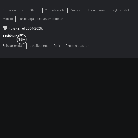
Kerro kaverille
Ohjeet
Yhteydenotto
Säännöt
Turvallisuus
Käyttöehdot
Mobiili
Tietosuoja- ja rekisteriseloste
©
Kuvake.net 2004-2026.
Linkkivinkit
Feissarimokat
Nettikasinot
Pelit
Prosenttilaskuri