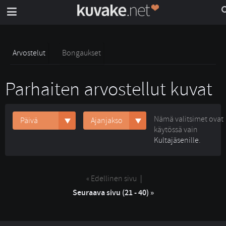
Arvostelut
Bongaukset
Parhaiten arvostellut kuvat
Nämä valitsimet ovat
Päivä
Ajanjakso
käytössä vain
Kultajäsenille
.
« Edellinen sivu
| 
Seuraava sivu (21 - 40) »