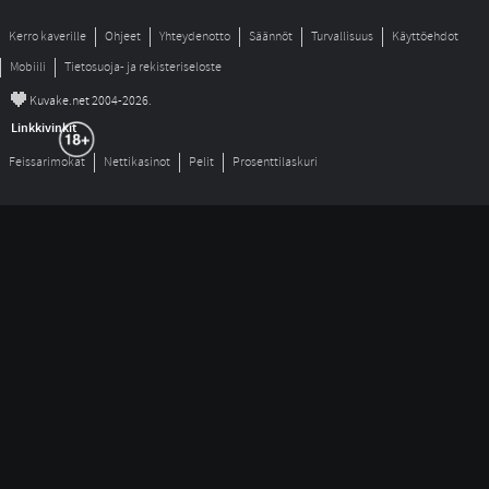
Kerro kaverille
Ohjeet
Yhteydenotto
Säännöt
Turvallisuus
Käyttöehdot
Mobiili
Tietosuoja- ja rekisteriseloste
©
Kuvake.net 2004-2026.
Linkkivinkit
Feissarimokat
Nettikasinot
Pelit
Prosenttilaskuri