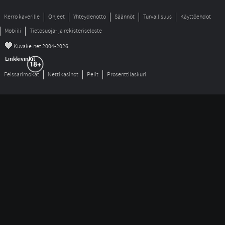
Kerro kaverille
Ohjeet
Yhteydenotto
Säännöt
Turvallisuus
Käyttöehdot
Mobiili
Tietosuoja- ja rekisteriseloste
©
Kuvake.net 2004-2026.
Linkkivinkit
Feissarimokat
Nettikasinot
Pelit
Prosenttilaskuri