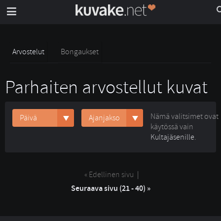
Arvostelut
Bongaukset
Parhaiten arvostellut kuvat
Nämä valitsimet ovat
Päivä
Ajanjakso
käytössä vain
Kultajäsenille
.
« Edellinen sivu
| 
Seuraava sivu (21 - 40) »