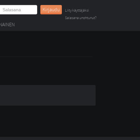
Kirjaudu
Liity käyttäjäksi
Salasana unohtunut?
NAINEN