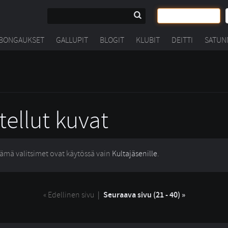
BONGAUKSET
GALLUPIT
BLOGIT
KLUBIT
DEITTI
SATUN
tellut kuvat
ämä valitsimet ovat käytössä vain
Kultajäsenille
.
« Edellinen sivu
| 
Seuraava sivu (21 - 40) »