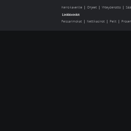
Kerro kaverille
Ohjeet
Yhteydenotto
Sää
Linkkivinkit
Feissarimokat
Nettikasinot
Pelit
Prosen