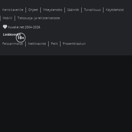
Kerro kaverille
Ohjeet
Yhteydenotto
Säännöt
Turvallisuus
Käyttöehdot
Mobiili
Tietosuoja- ja rekisteriseloste
©
Kuvake.net 2004-2026.
Linkkivinkit
Feissarimokat
Nettikasinot
Pelit
Prosenttilaskuri