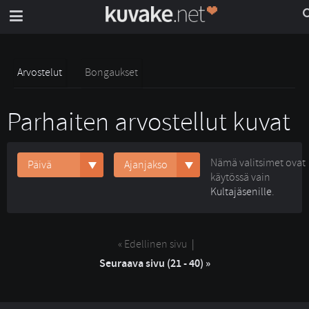
Arvostelut
Bongaukset
Parhaiten arvostellut kuvat
Nämä valitsimet ovat
Päivä
Ajanjakso
käytössä vain
Kultajäsenille
.
« Edellinen sivu
| 
Seuraava sivu (21 - 40) »