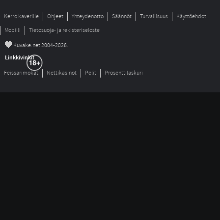
Kerro kaverille
Ohjeet
Yhteydenotto
Säännöt
Turvallisuus
Käyttöehdot
Mobiili
Tietosuoja- ja rekisteriseloste
©
Kuvake.net 2004-2026.
Linkkivinkit
Feissarimokat
Nettikasinot
Pelit
Prosenttilaskuri