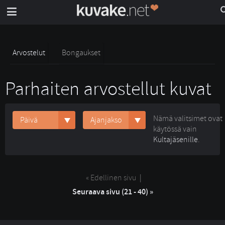
Arvostelut
Bongaukset
Parhaiten arvostellut kuvat
Nämä valitsimet ovat
Päivä
Ajanjakso
käytössä vain
Kultajäsenille
.
« Edellinen sivu
| 
Seuraava sivu (21 - 40) »