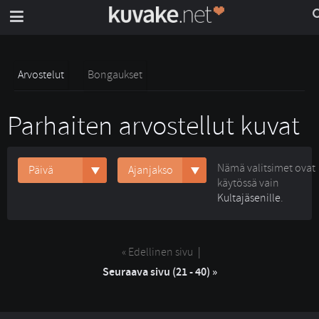
Arvostelut
Bongaukset
Parhaiten arvostellut kuvat
Nämä valitsimet ovat
Päivä
Ajanjakso
käytössä vain
Kultajäsenille
.
« Edellinen sivu
| 
Seuraava sivu (21 - 40) »