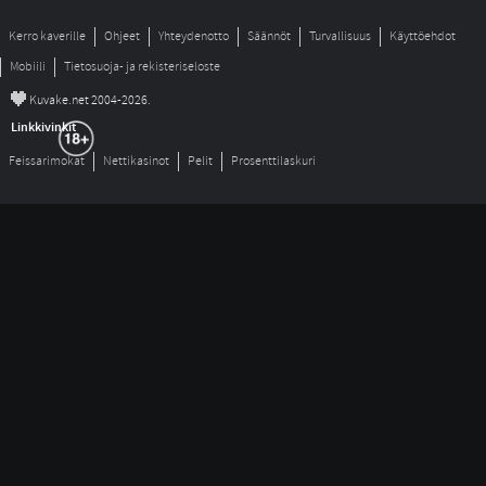
Kerro kaverille
Ohjeet
Yhteydenotto
Säännöt
Turvallisuus
Käyttöehdot
Mobiili
Tietosuoja- ja rekisteriseloste
©
Kuvake.net 2004-2026.
Linkkivinkit
Feissarimokat
Nettikasinot
Pelit
Prosenttilaskuri