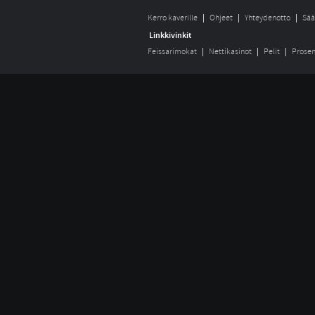
Kerro kaverille
Ohjeet
Yhteydenotto
Sää
Linkkivinkit
Feissarimokat
Nettikasinot
Pelit
Prosen