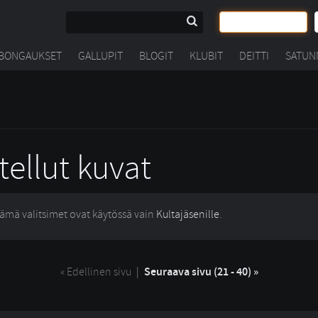
BONGAUKSET
GALLUPIT
BLOGIT
KLUBIT
DEITTI
SATUN
tellut kuvat
ämä valitsimet ovat käytössä vain
Kultajäsenille
.
« Edellinen sivu
| 
Seuraava sivu (21 - 40) »