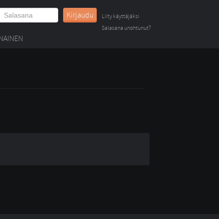
Kirjaudu
Liity käyttäjäksi
Salasana unohtunut?
NAINEN