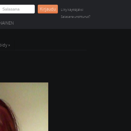
Kirjaudu
Liity käyttäjäksi
Salasana unohtunut?
NAINEN
öidy »