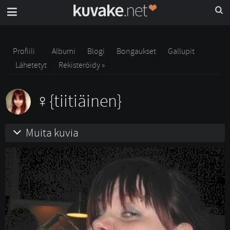
Profiili
Albumi
Blogi
Bongaukset
Gallupit
Lähetetyt
Rekisteröidy »
{tiitiäinen}
Muita kuvia