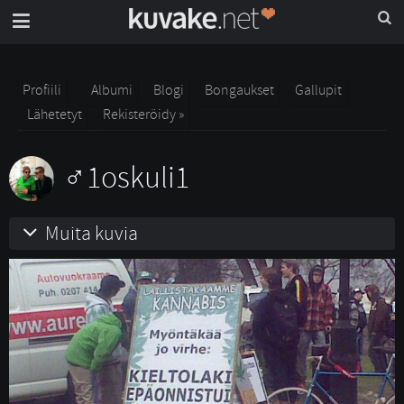
Profiili
Albumi
Blogi
Bongaukset
Gallupit
Lähetetyt
Rekisteröidy »
1oskuli1
Muita kuvia