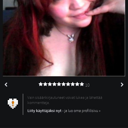
10
Vain sisäänkirjautuneet voivat lukea ja lähettää
kommentteja.
Liity käyttäjäksi nyt
- ja luo oma profiilisivu »