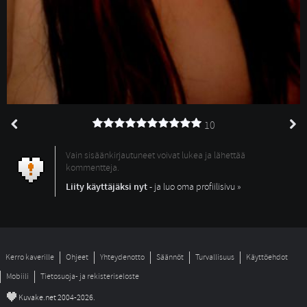
10
Vain sisäänkirjautuneet voivat lukea ja lähettää
kommentteja.
Liity käyttäjäksi nyt
- ja luo oma profiilisivu »
Kerro kaverille
Ohjeet
Yhteydenotto
Säännöt
Turvallisuus
Käyttöehdot
Mobiili
Tietosuoja- ja rekisteriseloste
©
Kuvake.net 2004-2026.