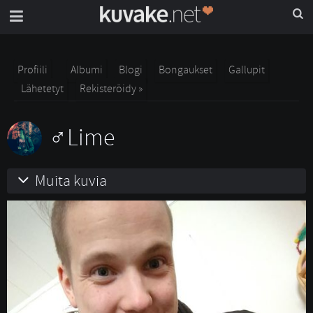
Profiili
Albumi
Blogi
Bongaukset
Gallupit
Lähetetyt
Rekisteröidy »
Lime
Muita kuvia