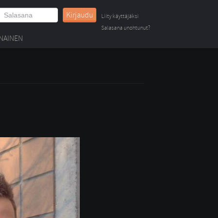
Kirjaudu
Liity käyttäjäksi
Salasana unohtunut?
NAINEN