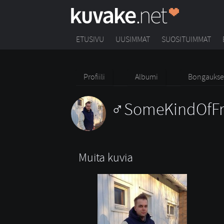
ETUSIVU
UUSIMMAT
SUOSITUIMMAT
Profiili
Albumi
Bongaukse
SomeKindOfFr
Muita kuvia