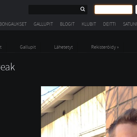
BONGAUKSET
GALLUPIT
BLOGIT
KLUBIT
DEITTI
SATUN
t
Gallupit
Lähetetyt
Rekisteröidy »
eak