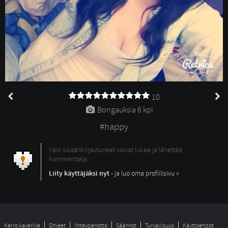
10
Bongauksia 
6 kpl
#happy
Vain sisäänkirjautuneet voivat lukea ja lähettää
kommentteja.
Liity käyttäjäksi nyt
- ja luo oma profiilisivu »
Kerro kaverille
Ohjeet
Yhteydenotto
Säännöt
Turvallisuus
Käyttöehdot