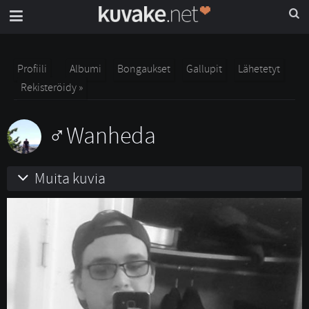
Profiili
Albumi
Bongaukset
Gallupit
Lähetetyt
Rekisteröidy »
Wanheda
Muita kuvia