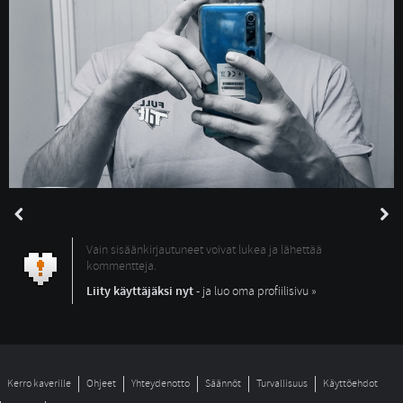
Vain sisäänkirjautuneet voivat lukea ja lähettää
kommentteja.
Liity käyttäjäksi nyt
- ja luo oma profiilisivu »
Kerro kaverille
Ohjeet
Yhteydenotto
Säännöt
Turvallisuus
Käyttöehdot