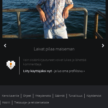
Laivat pilaa maiseman
Vain sisäänkirjautuneet voivat lukea ja lähettää
kommentteja.
Liity käyttäjäksi nyt
- ja luo oma profiilisivu »
Kerro kaverille
Ohjeet
Yhteydenotto
Säännöt
Turvallisuus
Käyttöehdot
Mobiili
Tietosuoja- ja rekisteriseloste