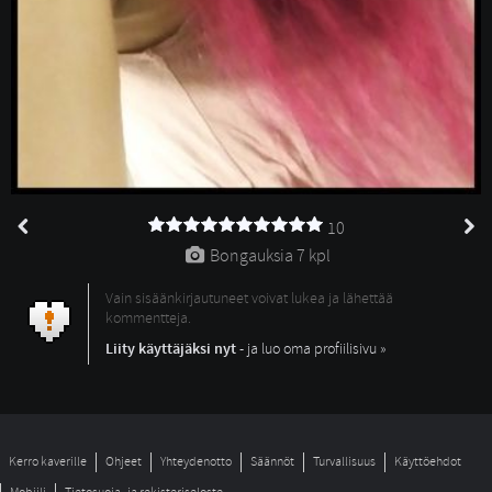
10
Bongauksia 
7 kpl
Vain sisäänkirjautuneet voivat lukea ja lähettää
kommentteja.
Liity käyttäjäksi nyt
- ja luo oma profiilisivu »
Kerro kaverille
Ohjeet
Yhteydenotto
Säännöt
Turvallisuus
Käyttöehdot