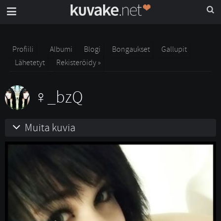
Profiili
Albumi
Blogi
Bongaukset
Gallupit
Lähetetyt
Rekisteröidy »
_bzQ
Muita kuvia