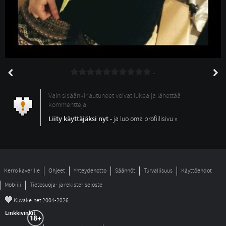
-
Vain sisäänkirjautuneet voivat lukea ja lähettää
kommentteja.
Liity käyttäjäksi nyt
- ja luo oma profiilisivu »
Kerro kaverille
Ohjeet
Yhteydenotto
Säännöt
Turvallisuus
Käyttöehdot
Mobiili
Tietosuoja- ja rekisteriseloste
©
Kuvake.net 2004-2026.
Linkkivinkit