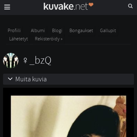
Profiili
Albumi
Blogi
Bongaukset
Gallupit
Lähetetyt
Rekisteröidy »
_bzQ
Muita kuvia