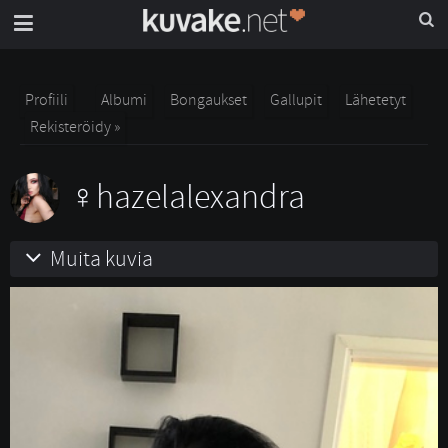
Profiili
Albumi
Bongaukset
Gallupit
Lähetetyt
Rekisteröidy »
hazelalexandra
Muita kuvia