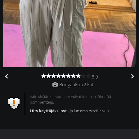
8,9
Bongauksia 
2 kpl
Vain sisäänkirjautuneet voivat lukea ja lähettää
kommentteja.
Liity käyttäjäksi nyt
- ja luo oma profiilisivu »