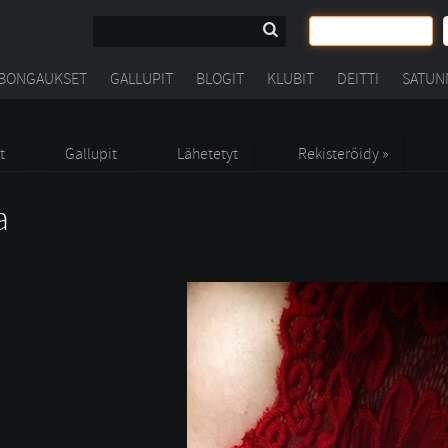
BONGAUKSET
GALLUPIT
BLOGIT
KLUBIT
DEITTI
SATUN
t
Gallupit
Lähetetyt
Rekisteröidy »
a