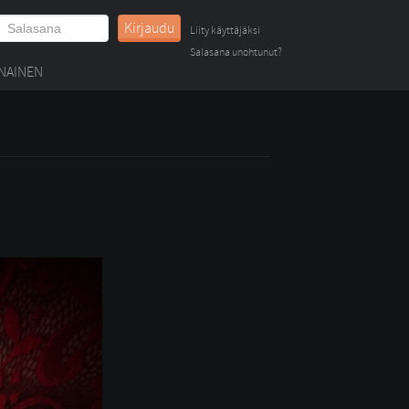
Kirjaudu
Liity käyttäjäksi
Salasana unohtunut?
NAINEN