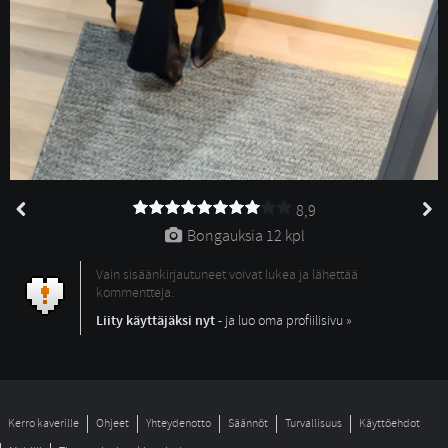
8,9
Bongauksia 
12 kpl
Vain sisäänkirjautuneet voivat lukea ja lähettää
kommentteja.
Liity käyttäjäksi nyt
- ja luo oma profiilisivu »
Kerro kaverille
Ohjeet
Yhteydenotto
Säännöt
Turvallisuus
Käyttöehdot