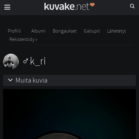
Profiili
Albumi
Bongaukset
Gallupit
Lähetetyt
Rekisteröidy »
k_ri
Muita kuvia