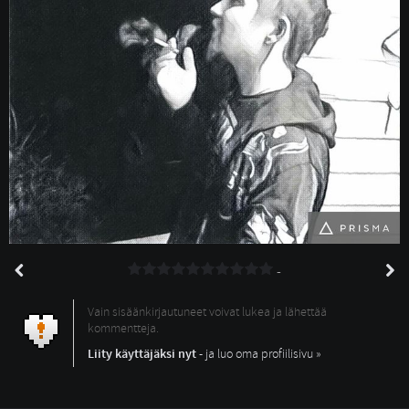
-
Vain sisäänkirjautuneet voivat lukea ja lähettää
kommentteja.
Liity käyttäjäksi nyt
- ja luo oma profiilisivu »