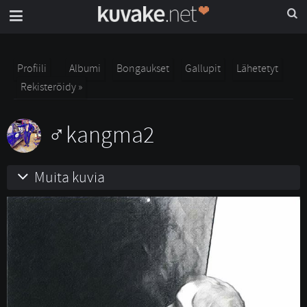
Profiili
Albumi
Bongaukset
Gallupit
Lähetetyt
Rekisteröidy »
kangma2
Muita kuvia