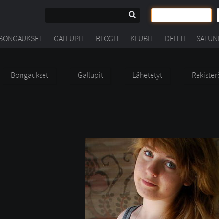
BONGAUKSET
GALLUPIT
BLOGIT
KLUBIT
DEITTI
SATUN
Bongaukset
Gallupit
Lähetetyt
Rekister