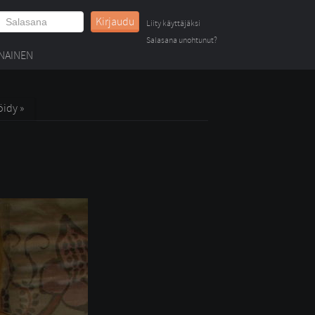
Kirjaudu
Liity käyttäjäksi
Salasana unohtunut?
NAINEN
öidy »