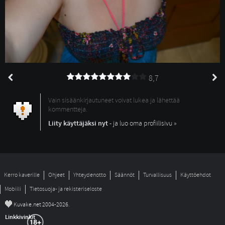
8,7
Vain sisäänkirjautuneet voivat lukea ja lähettää
kommentteja.
Liity käyttäjäksi nyt
- ja luo oma profiilisivu »
Kerro kaverille
Ohjeet
Yhteydenotto
Säännöt
Turvallisuus
Käyttöehdot
Mobiili
Tietosuoja- ja rekisteriseloste
©
Kuvake.net 2004-2026.
Linkkivinkit