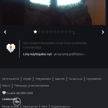
1
Vain sisäänkirjautuneet voivat lukea ja lähettää
kommentteja.
Liity käyttäjäksi nyt
- ja luo oma profiilisivu »
Kerro kaverille
Ohjeet
Yhteydenotto
Säännöt
Turvallisuus
Käyttöehdot
Mobiili
Tietosuoja- ja rekisteriseloste
©
Kuvake.net 2004-2026.
Linkkivinkit
Feissarimokat
Nettikasinot
Pelit
Prosenttilaskuri