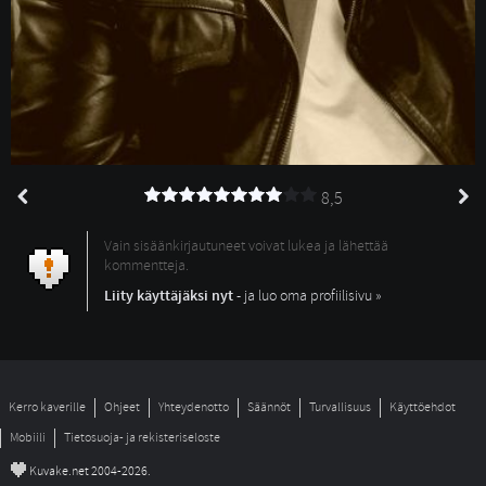
8,5
Vain sisäänkirjautuneet voivat lukea ja lähettää
kommentteja.
Liity käyttäjäksi nyt
- ja luo oma profiilisivu »
Kerro kaverille
Ohjeet
Yhteydenotto
Säännöt
Turvallisuus
Käyttöehdot
Mobiili
Tietosuoja- ja rekisteriseloste
©
Kuvake.net 2004-2026.