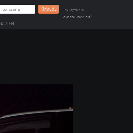
Kirjaudu
Liity käyttäjäksi
Salasana unohtunut?
NAINEN