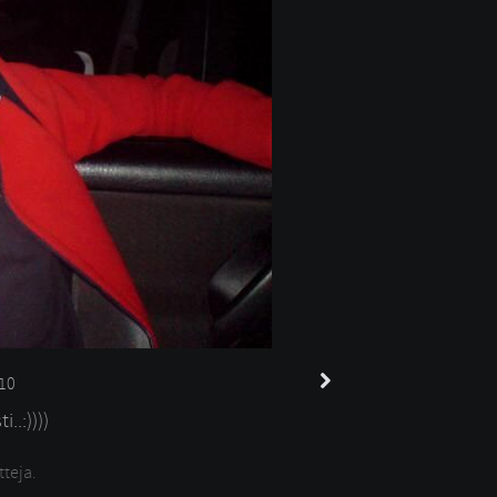
10
..:))))
tteja.