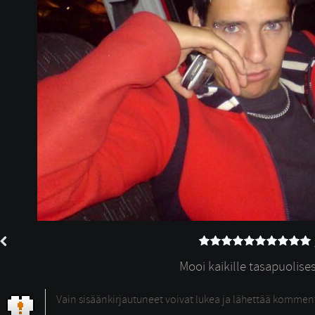
Mooi kaikille tasapuolisesti
Vain sisäänkirjautuneet voivat lukea ja lähettää kommen