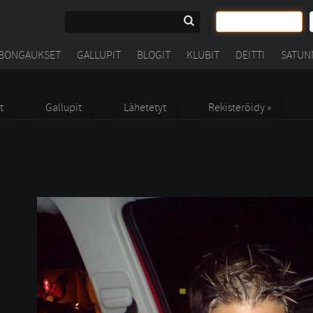
BONGAUKSET
GALLUPIT
BLOGIT
KLUBIT
DEITTI
SATUN
t
Gallupit
Lähetetyt
Rekisteröidy »