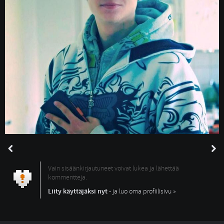
Vain sisäänkirjautuneet voivat lukea ja lähettää
kommentteja.
Liity käyttäjäksi nyt
- ja luo oma profiilisivu »