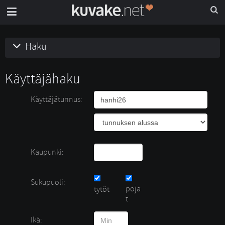
Haku
Käyttäjähaku
Käyttäjätunnus:
Kaupunki:
Sukupuoli:
poja
tytöt 
t
Ikä: