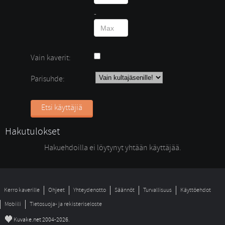
- 
Vain kaverit:
Parisuhde:
Etsi käyttäjiä
Hakutulokset
Hakuehdoilla ei löytynyt yhtään käyttäjää. 
Kerro kaverille
Ohjeet
Yhteydenotto
Säännöt
Turvallisuus
Käyttöehdot
Mobiili
Tietosuoja- ja rekisteriseloste
©
Kuvake.net 2004-2026.