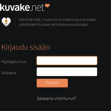
Ikävä härnätä, mutta sinun tulee kirjautua sisään
nähdäksesi Kuvake.net kokonaisuudessaan.
Kirjaudu sisään
Käyttäjätunnus:
Salasana:
Salasana unohtunut?