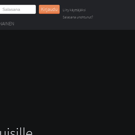
Kirjaudu
Liity käyttäjäksi
Salasana unohtunut?
NAINEN
isille.