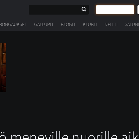
BONGAUKSET
GALLUPIT
BLOGIT
KLUBIT
DEITTI
SATUN
ö meneville nuorille aiku