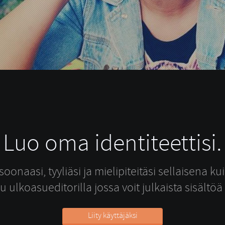
Luo oma identiteettisi.
oonaasi, tyyliäsi ja mielipiteitäsi sellaisena k
ivu ulkoasueditorilla jossa voit julkaista sisältöä
Liity käyttäjäksi