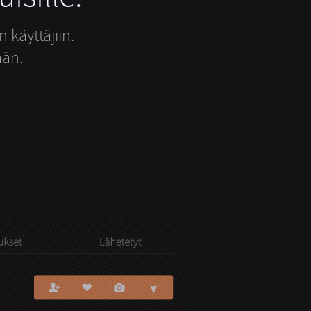
 käyttäjiin.
ään.