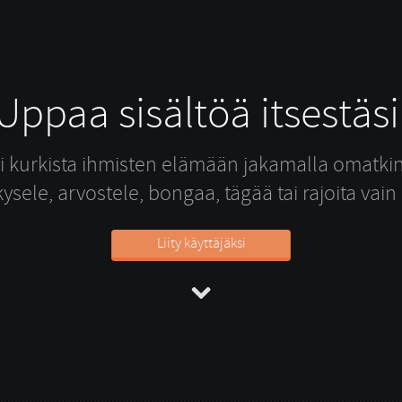
Uppaa sisältöä itsestäsi
li kurkista ihmisten elämään jakamalla omatki
ysele, arvostele, bongaa, tägää tai rajoita vain 
Liity käyttäjäksi