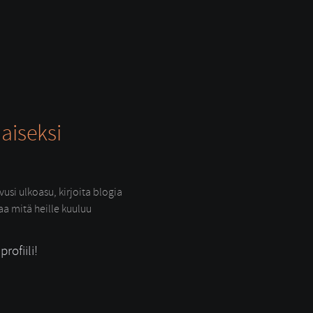
aiseksi
usi ulkoasu, kirjoita blogia
raa mitä heille kuuluu
rofiili!