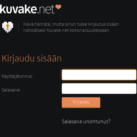
Ikävä härnätä, mutta sinun tulee kirjautua sisään
nähdäksesi Kuvake.net kokonaisuudessaan.
Kirjaudu sisään
Käyttäjätunnus:
Salasana:
Salasana unohtunut?