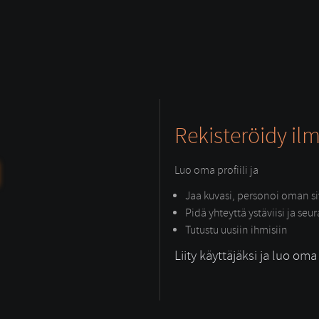
Rekisteröidy ilm
Luo oma profiili ja
Jaa kuvasi, personoi oman siv
Pidä yhteyttä ystäviisi ja seu
Tutustu uusiin ihmisiin
Liity käyttäjäksi ja luo oma p